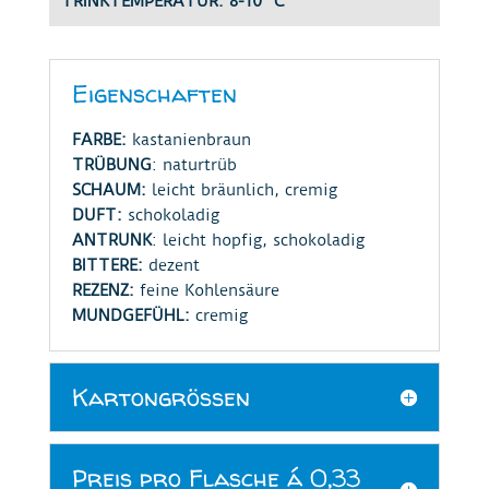
TRINKTEMPERATUR: 8-10 °C
Eigenschaften
FARBE:
kastanienbraun
TRÜBUNG
: naturtrüb
SCHAUM:
leicht bräunlich, cremig
DUFT:
schokoladig
ANTRUNK
: leicht hopfig, schokoladig
BITTERE:
dezent
REZENZ:
feine Kohlensäure
MUNDGEFÜHL:
cremig
Kartongrößen
Preis pro Flasche á 0,33