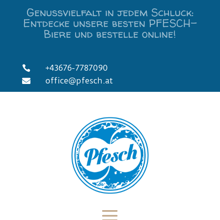
Genussvielfalt in jedem Schluck:
Entdecke unsere besten PFESCH-
Biere und bestelle online!
+43676-7787090

office@pfesch.at
