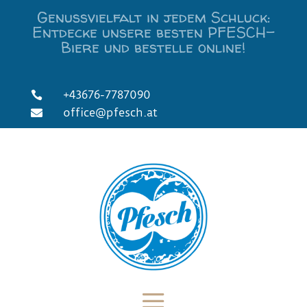
Genussvielfalt in jedem Schluck:
Entdecke unsere besten PFESCH-
Biere und bestelle online!
+43676-7787090

office@pfesch.at
